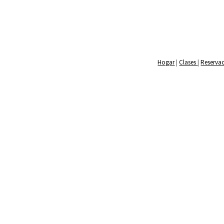
Hogar
|
Clases
|
Reserva
HOME
FREE TRIAL
ENROLL O