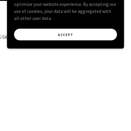
optimize your website experience. By accepting our
use of cookies, your data will be aggregated with
all other user data.
ACCEPT
s
|
Coreografía - Eventos
|
INCE CHOREOGRAPHY
EVENTS