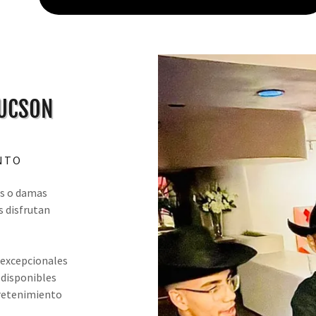
TUCSON
NTO
s o damas
s disfrutan
 excepcionales
 disponibles
tretenimiento