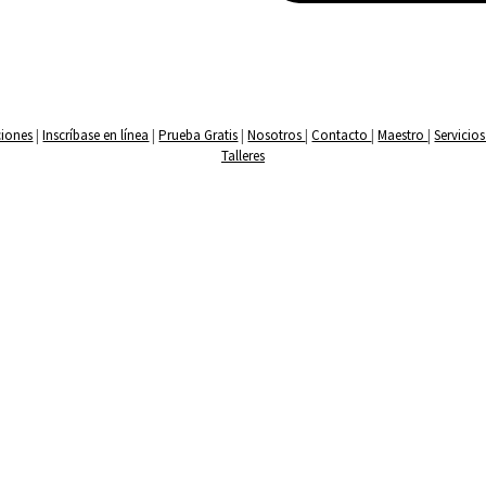
ciones
|
Inscríbase en línea
|
Prueba Gratis
|
Nosotros
|
Contacto
|
Maestro
|
Servicio
Talleres
NLINE
BOOKINGS
SENDEROS 2026
SERVICES
TUCSONQU
FOLKLÓRICO WORKSHOPS
PRIVACY POLICY
Arizona Folklórico Dance Co.
225 E Valencia Rd Ste 165, Tucson, AZ 85706